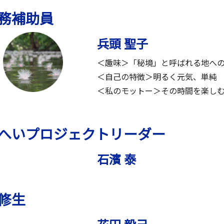
務補助員
兵頭 聖子
＜趣味＞「秘境」と呼ばれる地へ
＜自己の特徴＞明るく元気、単純
＜私のモットー＞その時間を楽し
へいプロジェクトリーダー
石濱 泰
修生