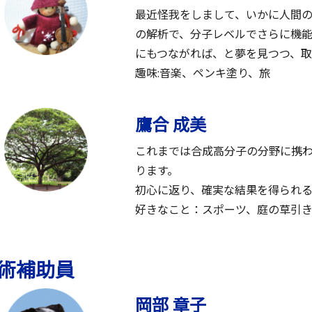
最近怪我をしまして、いかに人間
の解析で、分子レベルでさらに機
にもつながれば、と夢を見つつ、取
趣味:音楽、ペンキ塗り、旅
鷹合 成美
これまでは合成高分子の分野に携
ります。
初心に返り、確実な結果を得られ
好きなこと：スポーツ、庭の草引
術補助員
岡部 章子